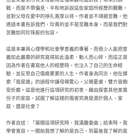
戰，而是不帶偏見、平和地訴說這些家庭所經歷的艱難，
並對父母在愛中的掙扎寬厚以待。作者並不頌揚苦難，他
透過本書告訴我們，珍貴的並不是苦難本身，而是我們對
苦難如同珍珠般的包容。
這是本兼具心理學和社會學意義的專著，而很少人能把意
義如此嚴肅的研究寫得如此溫柔、動人而心碎，而這正是
因為作者在書寫他人的經歷時，也注入了自己的生命經
驗，並反思自己傷痕累累的人生。作者身為同志，他在摸
索「我是誰」的過程中讓母親驚心，父親憂慮，雙方皆飽
受折磨。這是他進行這項研究的初衷，藉由探查其他差異
份子的家庭，試圖了解這樣的傷害究竟是源於個人、家
庭，還是社會？
作者自述：「展開這項研究時，我滿腹委曲；結束時，我
學會寬容。一開始我想了解的是自己，到最後我了解的是