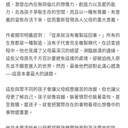
感，激發出內在無與倫比的想像力、創造力以及愛的能
力，去為孩子爭取生存的空間，而且以一種有尊嚴、有意
義的姿態存活下來，從而重新發現為人父母的重大意義。
作者開宗明義提到：「從來就沒有複製這回事。」所有的
生育都是一種製造，沒有子代會完全複製親代。在訪查過
程中，他也見識了父母最深沉的絕望、瀕臨崩潰的邊緣。
這些父母原先千方百計要避免這樣的處境，卻被迫拖入原
先並不願意進入的世界，然而，最後他們卻對此滿心感激
──這是本書最大的謎題。
這些與眾不同的孩子會讓父母經歷痛苦的改變，但也讓父
母更了解自己。孩子就像容器，裝著憤怒也裝著喜悅，甚
至救贖。愛孩子，就會把實際存在的事物看得比想像中的
事物還重要。
他並未要求所有父母都得堅強樂觀地面對孩子帶來的挑