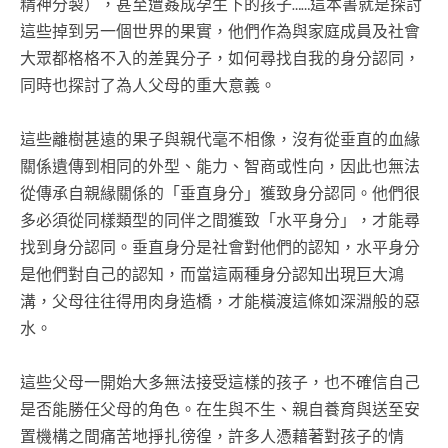
精神分製），甚至遭姦成孕生下的孩子……這本書就是探討
這些掉到另一個世界的果實，他們作為與家庭成員及社會
大眾都格格不入的差異分子，如何尋找自我的身分認同，
同時也探討了為人父母的重大意義。
這些離樹甚遠的果子與親代毫不相像，沒有從垂直的血緣
關係遺傳到相同的外型、能力、智商或性向，因此也無法
從傳承自親緣關係的「垂直身分」獲致身分認同。他們很
多必須從同樣類型的同伴之間獲致「水平身分」，才能尋
找到身分認同。垂直身分是社會對他們的認知，水平身分
是他們對自己的認知，而當這兩種身分認知出現巨大鴻
溝，父母往往得用肉身造橋，才能橫渡這條如深淵般的惡
水。
這些父母一開始大多無法接受這樣的孩子，也不確信自己
是否能勝任父母的角色。在生與不生、親自養育與送至安
置機構之間痛苦地掙扎徬徨，許多人憑藉著對孩子的情