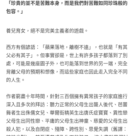
「珍貴的並不是苦難本身，而是我們對苦難如同珍珠般的
包容。」
養兒育女，絕不是完美主義者的遊戲。
西方有個諺語：「蘋果落地，離樹不遠」，也就是「有其
父必有其子」。但事實卻是，世上有許多孩子都落到了別
處，可能是幾座園子外，也可能落到世界的另一端，完全
背離父母的預期和想像，而這些家庭也因此走入完全不同
的人生。
作者窮盡十年時間，針對三百個擁有異常孩子的家庭進行
深入且多次的拜訪：聽力正常的父母生出聾人後代、芭蕾
舞者生出侏儒女兒、華爾街精英生出唐氏症寶寶、異性戀
父母生出同性戀、平庸的父母生出神童、慈愛的父母生出
殺人犯，以及自閉症、殘障、跨性別、思覺失調（舊譯：