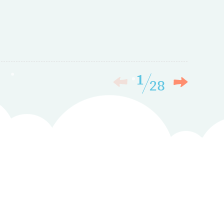
1
28
檢查，本中心5/4上午將無法接聽電話