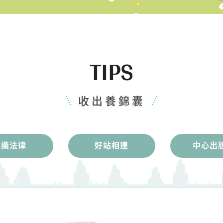
TIPS
收出養錦囊
認識法律
好站相連
中心出