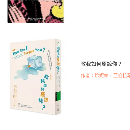
教我如何原諒你？
作者：珍妮絲．亞伯拉罕