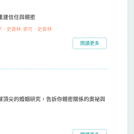
重建信任與親密
‧史普林, 麥可‧史普林
閱讀更多
球頂尖的婚姻研究，告訴你親密關係的奧祕與