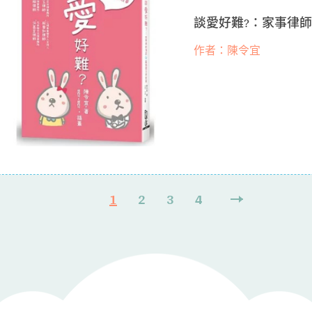
談愛好難?：家事律師
作者：陳令宜
1
2
3
4