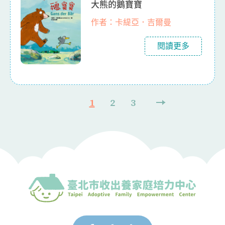
大熊的鵝寶寶
作者：卡緹亞．吉爾曼
閱讀更多
1
2
3