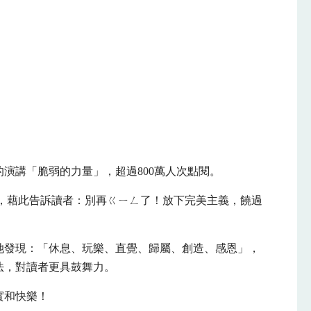
演講「脆弱的力量」，超過800萬人次點閱。
力，藉此告訴讀者：別再ㄍㄧㄥ了！放下完美主義，饒過
她發現：「休息、玩樂、直覺、歸屬、創造、感恩」，
法，對讀者更具鼓舞力。
實和快樂！