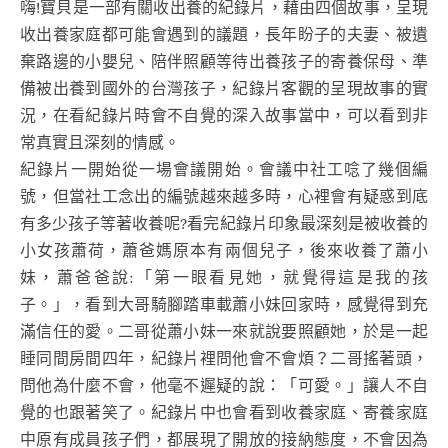
嗨!寶貝是一部有關收出養的紀錄片，藉由四個故事，呈現
收出養家庭都可能會遇到的議題，長年盼子的夫妻、被遺
棄路邊的小嬰兒、陪伴照顧等待出養孩子的寄養保母、準
備被出養到國外的台灣孩子，紀錄片客觀的呈現故事的實
況，在看紀錄片時會不自覺的深入故事當中，可以看到非
常真實且深刻的情感。
紀錄片一開始從一場會議開始。會議中社工唸了幾個編
號，但當社工念出的編號越來越多時，心裡會有疑惑到底
有多少孩子等著收養呢?看完紀錄片印象最深刻是被收養的
小女孩蕭荷，蕭爸媽原本有兩個兒子，後來收養了蕭小
妹，蕭爸爸說:「第一眼看見她，就覺得這是我的孩
子。」，看到大哥騎腳踏車載蕭小妹回家時，感覺得到充
滿信任的愛。二哥從蕭小妹一來就說要照顧她，於是一起
睡同間房間四年，紀錄片裡問他會不會煩？二哥搖著頭，
問他為什
麼不會，他毫不遲疑的說：「可愛。」讓人不自
覺的也跟著笑了。紀錄片中也會看到收養家庭、寄養家庭
中原有成員孩子們，都展現了開放的接納態度，不會因為