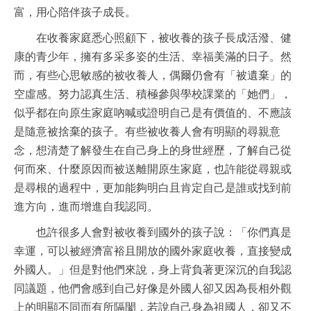
富，用心陪伴孩子成長。
在收養家庭悉心照顧下，被收養的孩子長成活潑、健
康的青少年，擁有多采多姿的生活、幸福美滿的日子。然
而，有些心思敏感的被收養人，偶爾仍會有「被遺棄」的
空虛感。努力認真生活、積極參與學校課業的「她們」，
似乎都在向原生家庭吶喊或證明自己是有價值的、不應該
是隨意被捨棄的孩子。有些被收養人會有明顯的尋親意
念，想清楚了解發生在自己身上的身世經歷，了解自己從
何而來、什麼原因而被送離開原生家庭，也許能從尋親或
是尋根的過程中，更加能夠明白且肯定自己是誰或找到前
進方向，進而增進自我認同。
也許很多人會對被收養到國外的孩子說：「你們真是
幸運，可以被經濟富裕且開放的國外家庭收養，直接變成
外國人。」但是對他們來說，身上背負著更深沉的自我認
同議題，他們會感到自己好像是外國人卻又因為長相外觀
上的明顯不同而有所隔閡，若說自己身為祖國人，卻又不