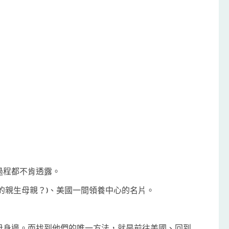
過程都不肯透露。
的親生母親？)、美國一間領養中心的名片。
母身邊。而找到他們的唯一方法，就是前往美國、回到