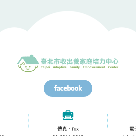
傳真‧Fax
電