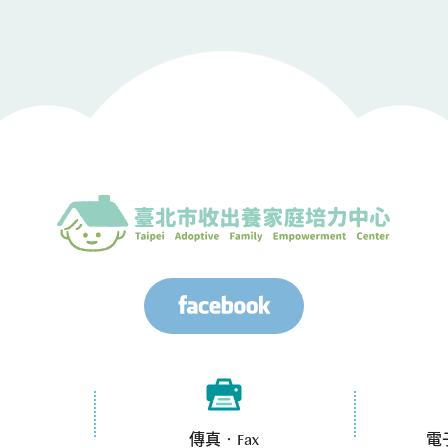
傳真‧Fax
電