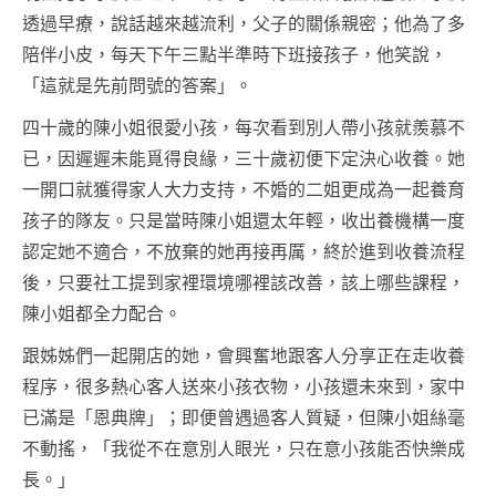
透過早療，說話越來越流利，父子的關係親密；他為了多
陪伴小皮，每天下午三點半準時下班接孩子，他笑說，
「這就是先前問號的答案」。
四十歲的陳小姐很愛小孩，每次看到別人帶小孩就羨慕不
已，因遲遲未能覓得良緣，三十歲初便下定決心收養。她
一開口就獲得家人大力支持，不婚的二姐更成為一起養育
孩子的隊友。只是當時陳小姐還太年輕，收出養機構一度
認定她不適合，不放棄的她再接再厲，終於進到收養流程
後，只要社工提到家裡環境哪裡該改善，該上哪些課程，
陳小姐都全力配合。
跟姊姊們一起開店的她，會興奮地跟客人分享正在走收養
程序，很多熱心客人送來小孩衣物，小孩還未來到，家中
已滿是「恩典牌」；即便曾遇過客人質疑，但陳小姐絲毫
不動搖，「我從不在意別人眼光，只在意小孩能否快樂成
長。」