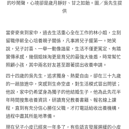
的吵鬧聲，心境卻是歲月靜好、甘之如飴。圖／吳先生提
供
當麥麥來到家中，過去生活重心全在工作的林小姐，立刻
留職停薪全心培養親子關係，凡事將兒子擺第一。她笑
說，兒子討喜、一舉一動像諧星，生活不僅更篤定、有踏
實傳承感，幾個姐妹淘更是育兒的最強大後盾，時常幫忙
照顧小孩，其中兩名好友甚至跟著提出收養申請。
四十四歲的吳先生，追求獨身、熱愛自由，卻在三十九歲
的一趟旅途中，突感到生命空虛，對生活模式冒出問號；
他說，家中仍希望身為獨子的他結婚生子，他為此先花半
年時間搜集收養資訊，研讀育兒教養書籍、報名線上課
程，直到有充分信心勝任父職，才打電話給收出養機構，
過程中盡其所能地準備。
現在兒子小皮已經來一年多了，有些語言發展遲緩的小皮